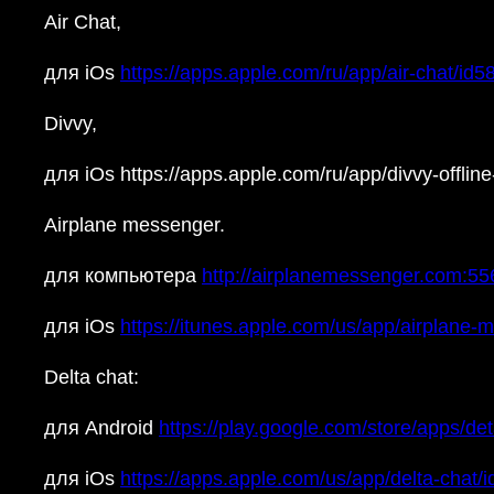
Air Chat,
для iOs
https://apps.apple.com/ru/app/air-chat/id
Divvy,
для iOs https://apps.apple.com/ru/app/divvy-offl
Airplane messenger.
для компьютера
http://airplanemessenger.com:55
для iOs
https://itunes.apple.com/us/app/airplan
Delta chat:
для Android
https://play.google.com/store/apps/det
для iOs
https://apps.apple.com/us/app/delta-chat