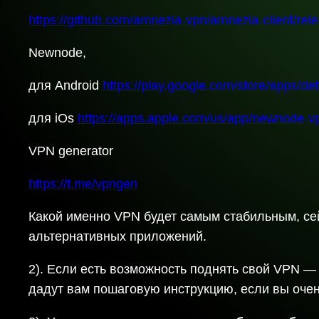
https://github.com/amnezia-vpn/amnezia-client/rele
Newnode,
для Android
https://play.google.com/store/apps/d
для iOs
https://apps.apple.com/us/app/newnode-
VPN generator
https://t.me/vpngen
Какой именно VPN будет самым стабильным, се
альтернативных приложений.
2). Если есть возможность поднять свой VPN 
дадут вам пошаговую инструкцию, если вы очень