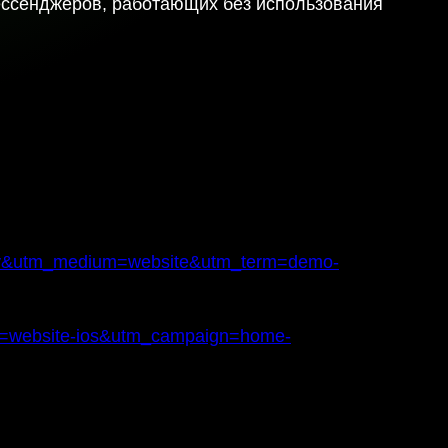
ессенджеров, работающих без использования
dgefy&utm_medium=website&utm_term=demo-
um=website-ios&utm_campaign=home-