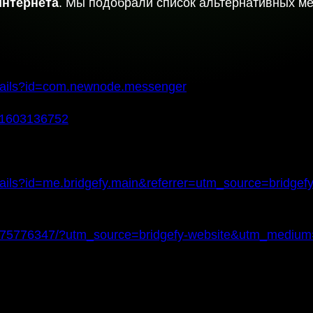
интернета
. Мы подобрали список альтернативных м
details?id=com.newnode.messenger
id1603136752
/details?id=me.bridgefy.main&referrer=utm_source=bri
/id975776347/?utm_source=bridgefy-website&utm_medi