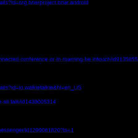
ils?id=org.briarproject.briar.android
onnected-conference-or-in-roaming-be-intouch/id913585
tails?id=io.walkietalkie&hl=en_US
e-all-talk/id1438005314
-messenger/id1289061820?ls=1