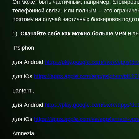
Он может быть частичным, например, блокировк
телефонной связи. Или полным – это ограничен
поэтому на случай частичных блокировок подго
1).
Скачайте себе как можно больше VPN
и ан
Psiphon
для Android
https://play.google.com/store/apps/d
для iOs
https://apps.apple.com/app/psiphon/id12
Lantern ,
для Android
https://play.google.com/store/apps/det
для iOs
https://apps.apple.com/ae/app/lantern-vp
Amnezia,