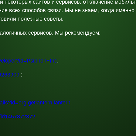
и некоторых сайтов и сервисов, отключение мобиль
ие всех способов связи. Мы не знаем, когда именно 
товили полезные советы.
алогичных сервисов. Мы рекомендуем:
eveloper?id=Psiphon+Inc
.
76263909
;
ails?id=org.getlantern.lantern
n/id1457872372