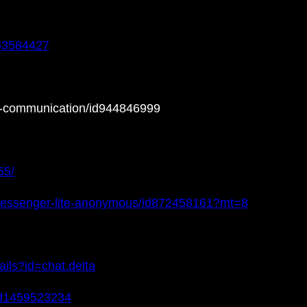
583584427
ine-communication/id944846999
65/
e-messenger-lite-anonymous/id872458161?mt=8
ails?id=chat.delta
/id1459523234