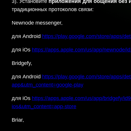
3). Установите
приложения для общения без 
традиционных протоколов связи:
Newnode messenger,
для Android
https://play.google.com/store/apps/
для iOs
https://apps.apple.com/us/app/newnode/
Bridgefy,
для Android
https://play.google.com/store/apps
app&utm_content=google-play
для iOs
https://apps.apple.com/us/app/bridgefy
ios&utm_content=app-store
Briar,