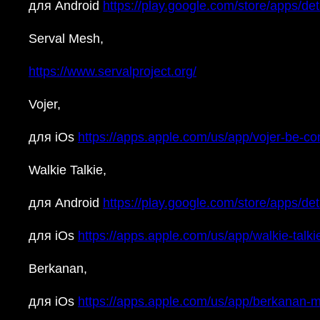
для Android
https://play.google.com/store/apps/deta
Serval Mesh,
https://www.servalproject.org/
Vojer,
для iOs
https://apps.apple.com/us/app/vojer-be-c
Walkie Talkie,
для Android
https://play.google.com/store/apps/de
для iOs
https://apps.apple.com/us/app/walkie-talki
Berkanan,
для iOs
https://apps.apple.com/us/app/berkanan