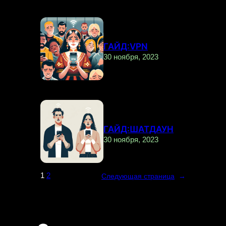
ГАЙД:VPN
30 ноября, 2023
ГАЙД:ШАТДАУН
30 ноября, 2023
1
2
Следующая страница
→