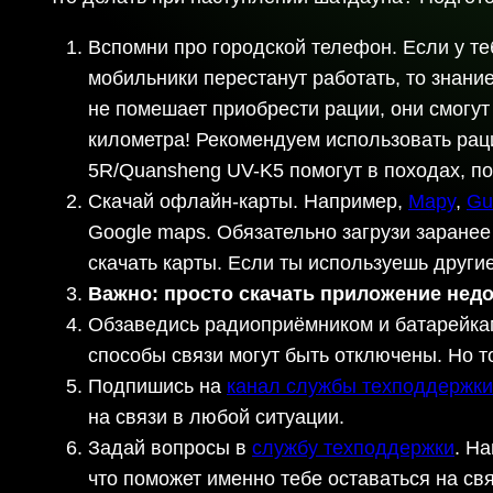
Вспомни про городской телефон. Если у теб
мобильники перестанут работать, то знани
не помешает приобрести рации, они смогу
километра! Рекомендуем использовать раци
5R/Quansheng UV-K5 помогут в походах, по 
Скачай офлайн-карты. Например,
Mapy
,
Gu
Google maps. Обязательно загрузи заранее
скачать карты. Если ты используешь друг
Важно: просто скачать приложение нед
Обзаведись радиоприёмником и батарейками
способы связи могут быть отключены. Но т
Подпишись на
канал службы техподдержк
на связи в любой ситуации.
Задай вопросы в
службу техподдержки
. Н
что поможет именно тебе оставаться на свя