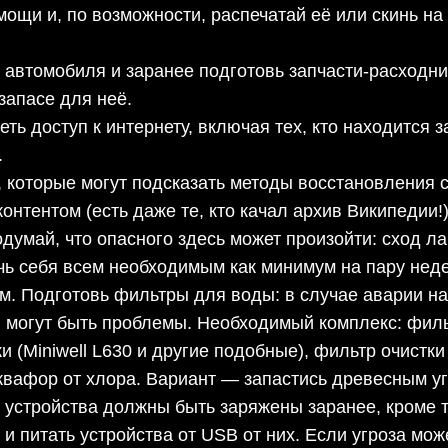
ощи и, по возможности, распечатай её или скинь н
 автомобиля и заранее подготовь запчасти-расходни
 запасе для неё.
еть доступ к интернету, включая тех, кто находится 
.
оторые могут подсказать методы восстановления св
онтентом (есть даже те, кто качал архив Википедии!
одумай, что опасного здесь может произойти: сход л
чь себя всем необходимым как минимум на пару неде
м. Подготовь фильтры для воды: в случае аварии на
ой могут быть проблемы. Необходимый комплекс: филь
и (Miniwell L630 и другие подобные), фильтр очистк
аквафор от хлора. Вариант — запастись древесным у
е устройства должны быть заряжены заранее, кроме 
и питать устройства от USB от них. Если угроза мож