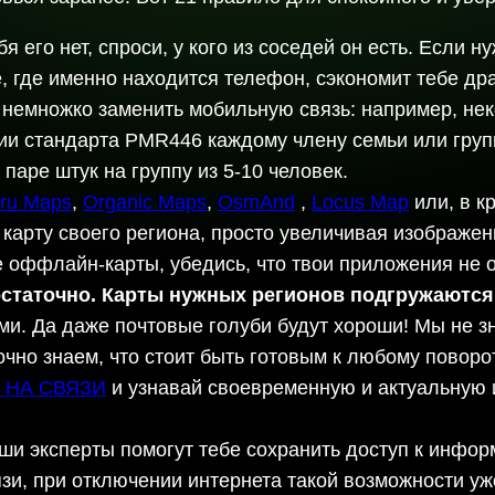
я его нет, спроси, у кого из соседей он есть. Если 
е, где именно находится телефон, сэкономит тебе др
т немножко заменить мобильную связь: например, не
и стандарта PMR446 каждому члену семьи или группы
паре штук на группу из 5-10 человек.
ru Maps
,
Organic Maps
,
OsmAnd
,
Locus Map
или, в к
 карту своего региона, просто увеличивая изображе
ие оффлайн-карты, убедись, что твои приложения не
остаточно. Карты нужных регионов подгружаются
. Да даже почтовые голуби будут хороши! Мы не зна
очно знаем, что стоит быть готовым к любому поворо
и НА СВЯЗИ
и узнавай своевременную и актуальную 
аши эксперты помогут тебе сохранить доступ к инфо
зи, при отключении интернета такой возможности уже