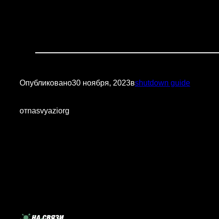
Опубликовано
30 ноября, 2023
в
shutdown guide
от
nasvyaziorg