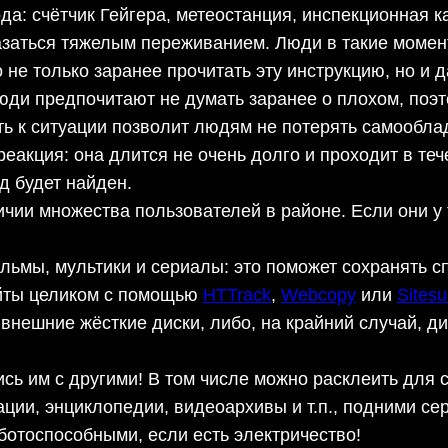
а: счётчик Гейгера, метеостанция, инспекционная к
азаться тяжелым переживанием. Люди в такие момен
не только заранее прочитать эту инструкцию, но и да
Люди предпочитают не думать заранее о плохом, поэ
ь к ситуации позволит людям не потерять самообла
 реакция: она длится не очень долго и проходит в те
од будет найден.
и множества пользователей в районе. Если они у т
льмы, мультики и сериалы: это поможет сохранять сп
йты целиком с помощью
HTTrack
,
Webcopy
или
Sitesu
 внешние жёсткие диски, либо, на крайний случай, д
лись им с другими! В том числе можно расклеить для
ии, энциклопедии, видеоархивы и т.п., подними сер
аботоспособными, если есть электричество!