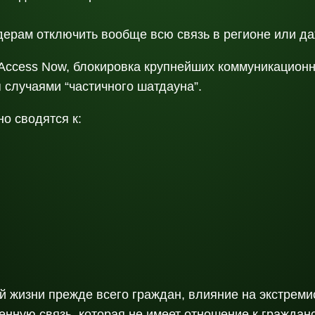
йдерам отключить вообще всю связь в регионе или д
ccess Now, блокировка крупнейших коммуникационны
я случаями “частичного шатдауна”.
о сводятся к:
 жизни прежде всего граждан, влияние на экстреми
нную связь, которая не имеет отношение к граждан