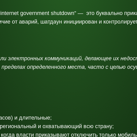
internet government shutdown” — это буквально при
ичие от аварий, шатдаун инициирован и контролируе
и электронных коммуникаций, делающее их недос
в пределах определенного места, часто с целью о
асов) и длительные;
 региональный и охватывающий всю страну;
 когда власти приказывают отключить только мобиль