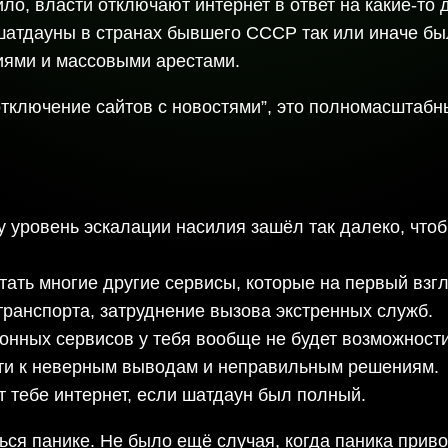
ло, власти отключают интернет в ответ на какие-то 
атдауны в странах бывшего СССР так или иначе был
иями и массовыми арестами.
отключение сайтов с новостями”, это полномасштабн
у уровень эскалации насилия зашёл так далеко, что
тать многие другие сервисы, которые на первый взг
транспорта, затруднение вызова экстренных служб.
онных сервисов у тебя вообще не будет возможност
сти к неверным выводам и неправильным решениям.
т тебе интернет, если шатдаун был полный.
аться панике. Не было ещё случая, когда паника при