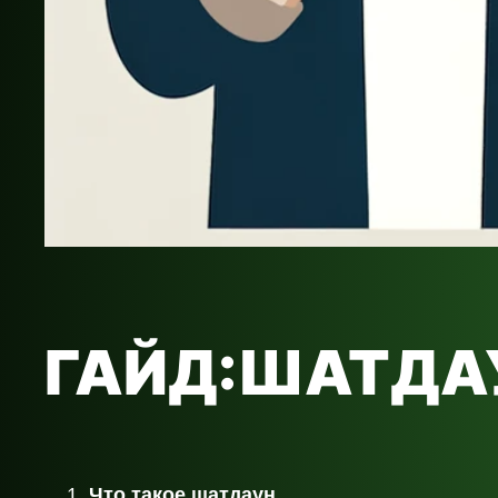
ГАЙД:ШАТДА
Что такое шатдаун